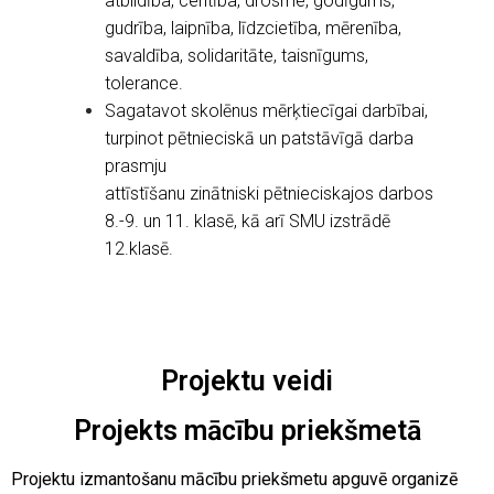
atbildība, centība, drosme, godīgums,
gudrība, laipnība, līdzcietība, mērenība,
savaldība, solidaritāte, taisnīgums,
tolerance.
Sagatavot skolēnus mērķtiecīgai darbībai,
turpinot pētnieciskā un patstāvīgā darba
prasmju
attīstīšanu zinātniski pētnieciskajos darbos
8.-9. un 11. klasē, kā arī SMU izstrādē
12.klasē.
Projektu veidi
Projekts mācību priekšmetā
Projektu izmantošanu mācību priekšmetu apguvē organizē