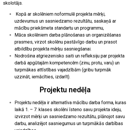
skolotājs.
Kopā ar skolēniem noformulē projekta mērķi,
uzdevumus un sasniedzamo rezultātu, saskaņā ar
mācību priekšmeta standartu un programmu,
Māca skolēniem darba plānošanas un organizēšanas
prasmes, virzot skolēnu pastāvīgo darbu un prasot
atbildību projekta mērķu sasniegšanai.
Nodrošina atgriezenisko saiti un refleksiju par projekta
darbā apgūtajām
kompetencēm (zinu, protu, varu) un
turpmākas attīstības vajadzībām (gribu turpmāk
uzzināt, iemācīties, izdarīt).
Projektu nedēļa
Projektu nedēļa ir alternatīva mācību darba forma, kuras
laikā 1. – 7. klases skolēni īsteno savu projekta ideju,
izvirzot mērķi un sasniedzamo rezultātu, plānojot savu
darbu, analizējot sasniegumus un turpmākās darbības