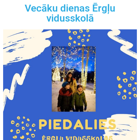
Vecāku dienas Ērgļu
vidusskolā