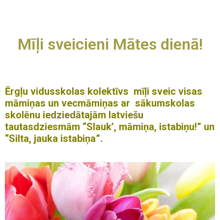
Mīļi sveicieni Mātes dienā!
Ērgļu vidusskolas kolektīvs mīļi sveic visas
māmiņas un vecmāmiņas ar
sākumskolas
skolēnu iedziedātajām
latviešu
tautasdziesmām “Slauk’, māmiņa, istabiņu!” un
“Silta, jauka istabiņa”.