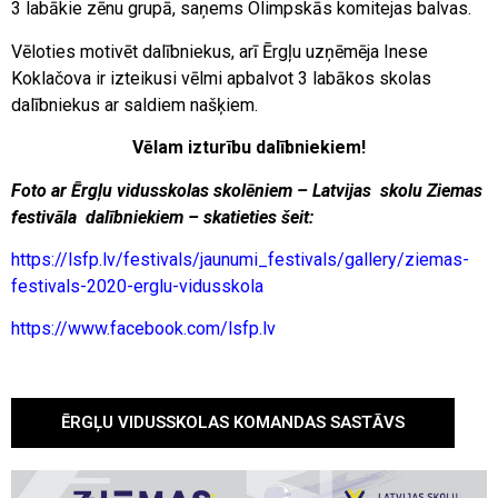
3 labākie zēnu grupā, saņems Olimpskās komitejas balvas.
Vēloties motivēt dalībniekus, arī Ērgļu uzņēmēja Inese
Koklačova ir izteikusi vēlmi apbalvot 3 labākos skolas
dalībniekus ar saldiem našķiem.
Vēlam izturību dalībniekiem!
Foto ar Ērgļu vidusskolas skolēniem – Latvijas skolu Ziemas
festivāla dalībniekiem – skatieties šeit:
https://lsfp.lv/festivals/jaunumi_festivals/gallery/ziemas-
festivals-2020-erglu-vidusskola
https://www.facebook.com/lsfp.lv
ĒRGĻU VIDUSSKOLAS KOMANDAS SASTĀVS