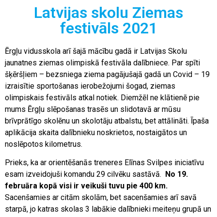
Latvijas skolu Ziemas
festivāls 2021
Ērgļu vidusskola arī šajā mācību gadā ir Latvijas Skolu
jaunatnes ziemas olimpiskā festivāla dalībniece. Par spīti
šķēršļiem – bezsniega ziema pagājušajā gadā un Covid – 19
izraisītie sportošanas ierobežojumi šogad, ziemas
olimpiskais festivāls atkal notiek. Diemžēl ne klātienē pie
mums Ērgļu slēpošanas trasēs un slidotavā ar mūsu
brīvprātīgo skolēnu un skolotāju atbalstu, bet attālināti. Īpaša
aplikācija skaita dalībnieku noskrietos, nostaigātos un
noslēpotos kilometrus.
Prieks, ka ar orientēšanās treneres Elīnas Svilpes iniciatīvu
esam izveidojuši komandu 29 cilvēku sastāvā.
No 19.
februāra kopā visi ir veikuši tuvu pie 400 km.
Sacenšamies ar citām skolām, bet sacenšamies arī savā
starpā, jo katras skolas 3 labākie dalībnieki meiteņu grupā un